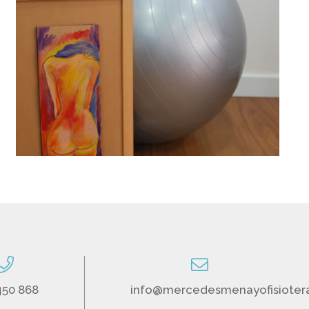
450 868
info@mercedesmenayofisioter